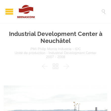

Industrial Development Center à
Neuchâtel
PMI Philip Morris Industrie - IDC
Unité de production - Industrial Development Center
2007 - 2008


