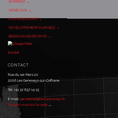
BÂTIMENT →
GÉNIE CIVIL →
OUVRAGES D’ART →
DÉVELOPPEMENT DURABLE →
BERNASCONI RECRUTE →
Enrobit
CONTACT
Rue du 1er Mars 20
2206 Les Geneveys-sur-Coffrane
Tél. +41 32 857 14 15
E-mail:
secretariat@bernasconisa.ch
Trouvez-nous sur la carte
→