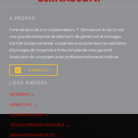
À PROPOS
Forte de plus de 200 collaborateurs, F. Bernasconi & Cie SA est
une grande entreprise de bâtiment, de génie civil et ouvrages
d’art de Suisse romande. L’expérience acquise dans la réalisation
d’ouvrages de moyenne à forte complexité vous garantit
l’exécution de vos projets avec professionnalisme et maîtrise.

CONTACT
LIENS RAPIDES
BÂTIMENT →
GÉNIE CIVIL →
OUVRAGES D’ART →
DÉVELOPPEMENT DURABLE →
BERNASCONI RECRUTE →