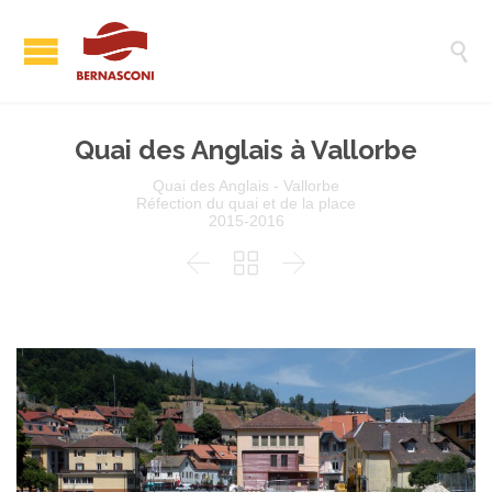

Quai des Anglais à Vallorbe
Quai des Anglais - Vallorbe
Réfection du quai et de la place
2015-2016


