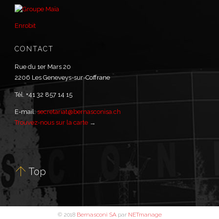
Enrobit
CONTACT
Rue du 1er Mars 20
2206 Les Geneveys-sur-Coffrane
Tél. +41 32 857 14 15
E-mail:
secretariat@bernasconisa.ch
Trouvez-nous sur la carte
→

Top
© 2018
Bernasconi SA
par
NETmanage