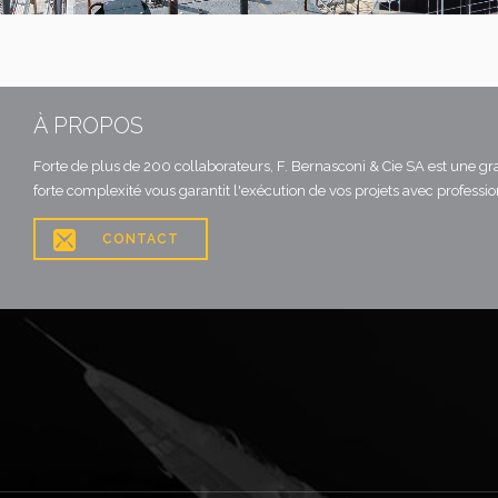
À PROPOS
Forte de plus de 200 collaborateurs, F. Bernasconi & Cie SA est une gr
forte complexité vous garantit l'exécution de vos projets avec professi

CONTACT